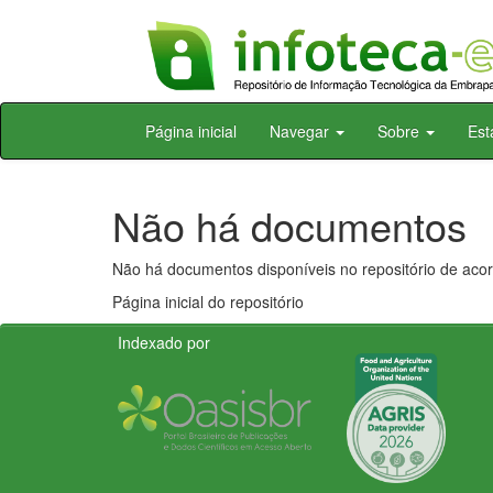
Skip
Página inicial
Navegar
Sobre
Est
navigation
Não há documentos
Não há documentos disponíveis no repositório de acor
Página inicial do repositório
Indexado por