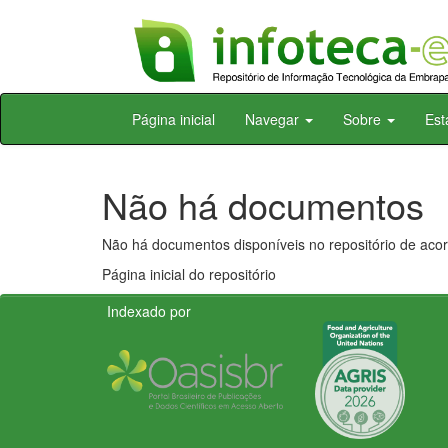
Skip
Página inicial
Navegar
Sobre
Est
navigation
Não há documentos
Não há documentos disponíveis no repositório de acor
Página inicial do repositório
Indexado por