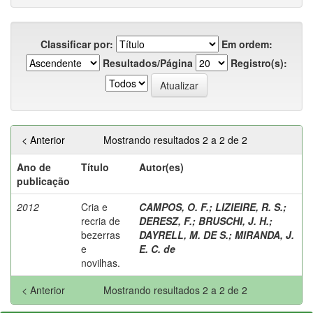
Classificar por:
Em ordem:
Resultados/Página
Registro(s):
< Anterior
Mostrando resultados 2 a 2 de 2
Ano de
Título
Autor(es)
publicação
2012
Cria e
CAMPOS, O. F.
;
LIZIEIRE, R. S.
;
recria de
DERESZ, F.
;
BRUSCHI, J. H.
;
bezerras
DAYRELL, M. DE S.
;
MIRANDA, J.
e
E. C. de
novilhas.
< Anterior
Mostrando resultados 2 a 2 de 2