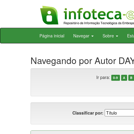
Skip
Página inicial
Navegar
Sobre
Est
navigation
Navegando por Autor DA
Ir para:
0-9
A
B
Classificar por: