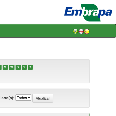
V
W
X
Y
Z
istro(s):