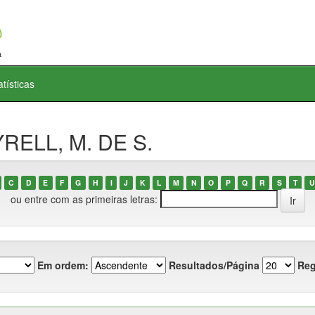
atísticas
YRELL, M. DE S.
C
D
E
F
G
H
I
J
K
L
M
N
O
P
Q
R
S
T
U
ou entre com as primeiras letras:
Em ordem:
Resultados/Página
Reg