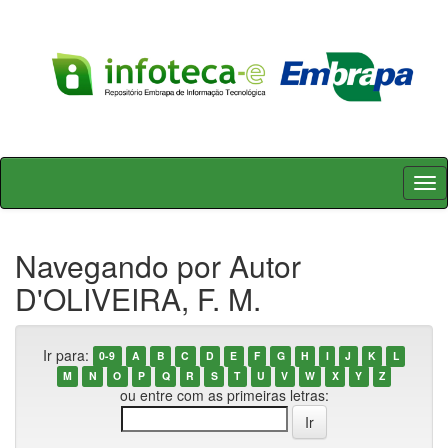
Skip
navigation
Navegando por Autor
D'OLIVEIRA, F. M.
Ir para:
0-9
A
B
C
D
E
F
G
H
I
J
K
L
M
N
O
P
Q
R
S
T
U
V
W
X
Y
Z
ou entre com as primeiras letras: