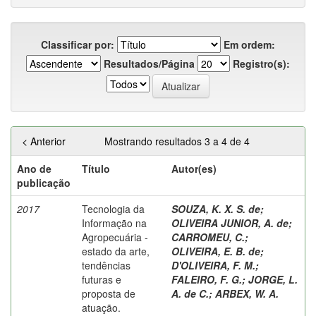
Classificar por:
Em ordem:
Resultados/Página
Registro(s):
< Anterior
Mostrando resultados 3 a 4 de 4
Ano de
Título
Autor(es)
publicação
2017
Tecnologia da
SOUZA, K. X. S. de
;
Informação na
OLIVEIRA JUNIOR, A. de
;
Agropecuária -
CARROMEU, C.
;
estado da arte,
OLIVEIRA, E. B. de
;
tendências
D'OLIVEIRA, F. M.
;
futuras e
FALEIRO, F. G.
;
JORGE, L.
proposta de
A. de C.
;
ARBEX, W. A.
atuação.