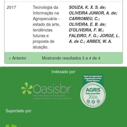
2017
Tecnologia da
SOUZA, K. X. S. de
;
Informação na
OLIVEIRA JUNIOR, A. de
;
Agropecuária -
CARROMEU, C.
;
estado da arte,
OLIVEIRA, E. B. de
;
tendências
D'OLIVEIRA, F. M.
;
futuras e
FALEIRO, F. G.
;
JORGE, L.
proposta de
A. de C.
;
ARBEX, W. A.
atuação.
< Anterior
Mostrando resultados 3 a 4 de 4
Indexado por
Suportado por