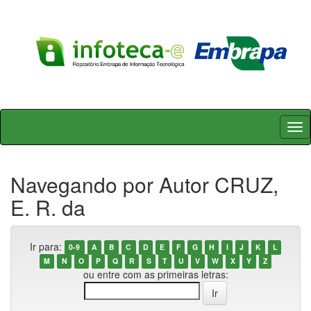
Skip
navigation
Navegando por Autor CRUZ,
E. R. da
Ir para:
0-9
A
B
C
D
E
F
G
H
I
J
K
L
M
N
O
P
Q
R
S
T
U
V
W
X
Y
Z
ou entre com as primeiras letras: