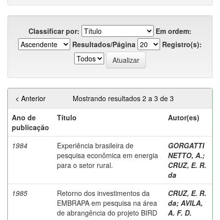
Classificar por:
Em ordem:
Resultados/Página
Registro(s):
< Anterior
Mostrando resultados 2 a 3 de 3
Ano de
Título
Autor(es)
publicação
1984
Experiência brasileira de
GORGATTI
pesquisa econômica em energia
NETTO, A.
;
para o setor rural.
CRUZ, E. R.
da
1985
Retorno dos investimentos da
CRUZ, E. R.
EMBRAPA em pesquisa na área
da
;
AVILA,
de abrangência do projeto BIRD
A. F. D.