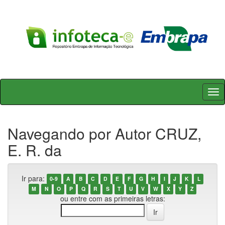
Skip
navigation
Navegando por Autor CRUZ,
E. R. da
Ir para:
0-9
A
B
C
D
E
F
G
H
I
J
K
L
M
N
O
P
Q
R
S
T
U
V
W
X
Y
Z
ou entre com as primeiras letras: