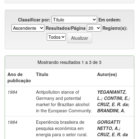
Classificar por:
Em ordem:
Resultados/Página
Registro(s):
Mostrando resultados 1 a 3 de 3
Ano de
Título
Autor(es)
publicação
1984
Antipollution stance of
YEGANIANTZ,
Germany and potential
L.
;
CONTINI, E.
;
market for Brazilian alcohol
CRUZ, E. R. da
;
in the European Community.
BRANDINI, A.
1984
Experiência brasileira de
GORGATTI
pesquisa econômica em
NETTO, A.
;
energia para o setor rural.
CRUZ, E. R. da