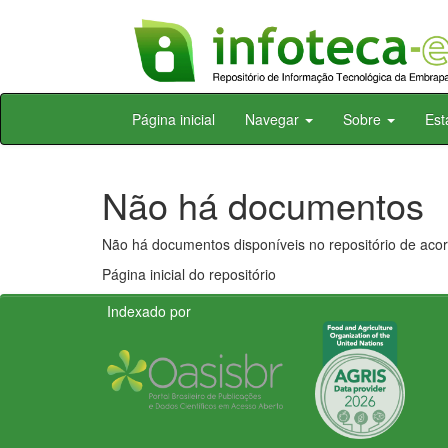
Skip
Página inicial
Navegar
Sobre
Est
navigation
Não há documentos
Não há documentos disponíveis no repositório de acor
Página inicial do repositório
Indexado por