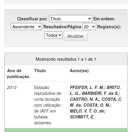
Classificar por:
Em ordem:
Resultados/Página
Registro(s):
Mostrando resultados 1 a 1 de 1
Ano de
Título
Autor(es)
publicação
2013
Estação
PFEIFER, L. F. M.
;
BRITO,
reprodutiva de
L. G.
;
BARBIERI, F. da S.
;
curta duração
CASTRO, N. A.
;
COSTA, C.
com utilização
M. da
;
COSTA, O. M.
;
de IATF em
MELO, V. T. O. de
;
búfalas
SCHMITT, E.
lactantes.