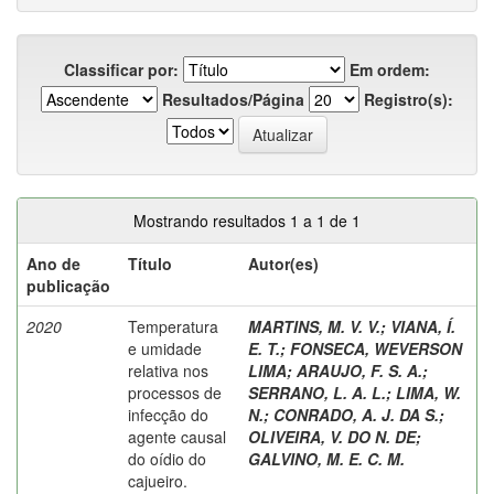
Classificar por:
Em ordem:
Resultados/Página
Registro(s):
Mostrando resultados 1 a 1 de 1
Ano de
Título
Autor(es)
publicação
2020
Temperatura
MARTINS, M. V. V.
;
VIANA, Í.
e umidade
E. T.
;
FONSECA, WEVERSON
relativa nos
LIMA
;
ARAUJO, F. S. A.
;
processos de
SERRANO, L. A. L.
;
LIMA, W.
infecção do
N.
;
CONRADO, A. J. DA S.
;
agente causal
OLIVEIRA, V. DO N. DE
;
do oídio do
GALVINO, M. E. C. M.
cajueiro.