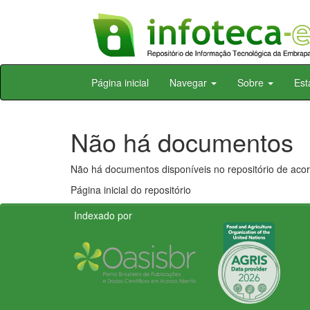
Skip
Página inicial
Navegar
Sobre
Est
navigation
Não há documentos
Não há documentos disponíveis no repositório de acor
Página inicial do repositório
Indexado por