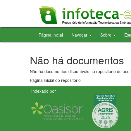
Skip
Página inicial
Navegar
Sobre
Est
navigation
Não há documentos
Não há documentos disponíveis no repositório de acor
Página inicial do repositório
Indexado por