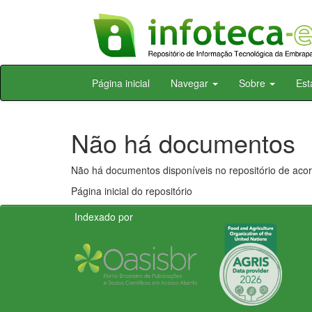
Skip
Página inicial
Navegar
Sobre
Est
navigation
Não há documentos
Não há documentos disponíveis no repositório de acor
Página inicial do repositório
Indexado por