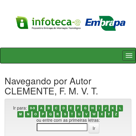
Skip
navigation
Navegando por Autor
CLEMENTE, F. M. V. T.
Ir para:
0-9
A
B
C
D
E
F
G
H
I
J
K
L
M
N
O
P
Q
R
S
T
U
V
W
X
Y
Z
ou entre com as primeiras letras: