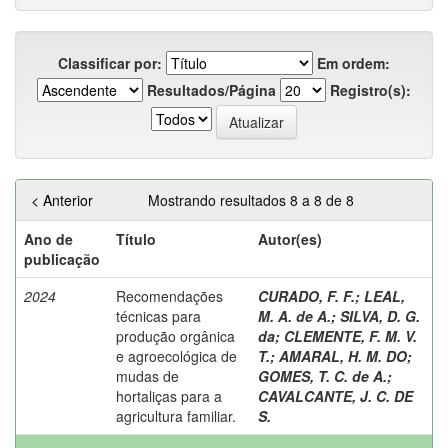
Classificar por:
Em ordem:
Resultados/Página
Registro(s):
< Anterior
Mostrando resultados 8 a 8 de 8
Ano de
Título
Autor(es)
publicação
2024
Recomendações
CURADO, F. F.
;
LEAL,
técnicas para
M. A. de A.
;
SILVA, D. G.
produção orgânica
da
;
CLEMENTE, F. M. V.
e agroecológica de
T.
;
AMARAL, H. M. DO
;
mudas de
GOMES, T. C. de A.
;
hortaliças para a
CAVALCANTE, J. C. DE
agricultura familiar.
S.