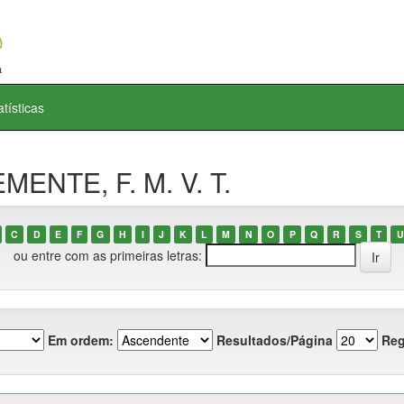
atísticas
MENTE, F. M. V. T.
C
D
E
F
G
H
I
J
K
L
M
N
O
P
Q
R
S
T
U
ou entre com as primeiras letras:
Em ordem:
Resultados/Página
Reg