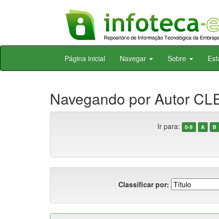
Skip
Página inicial
Navegar
Sobre
Est
navigation
Navegando por Autor CLE
Ir para:
0-9
A
B
Classificar por: