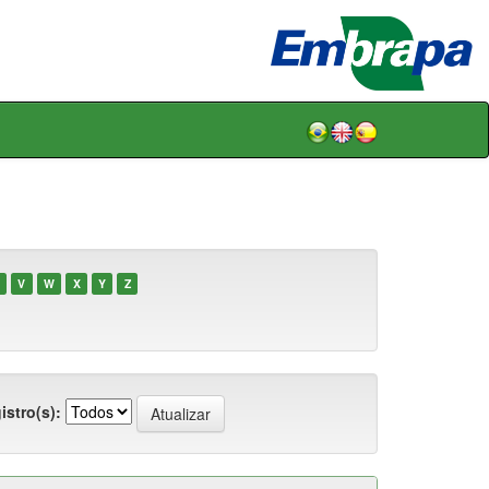
V
W
X
Y
Z
istro(s):