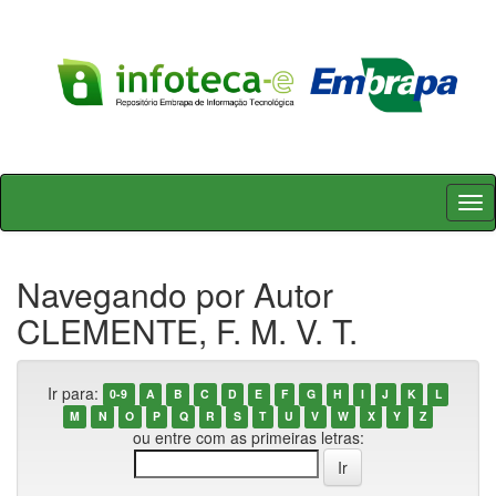
Skip
navigation
Navegando por Autor
CLEMENTE, F. M. V. T.
Ir para:
0-9
A
B
C
D
E
F
G
H
I
J
K
L
M
N
O
P
Q
R
S
T
U
V
W
X
Y
Z
ou entre com as primeiras letras: