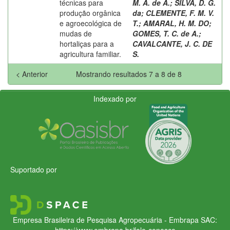
técnicas para
M. A. de A.
;
SILVA, D. G.
produção orgânica
da
;
CLEMENTE, F. M. V.
e agroecológica de
T.
;
AMARAL, H. M. DO
;
mudas de
GOMES, T. C. de A.
;
hortaliças para a
CAVALCANTE, J. C. DE
agricultura familiar.
S.
< Anterior
Mostrando resultados 7 a 8 de 8
Indexado por
Suportado por
Empresa Brasileira de Pesquisa Agropecuária - Embrapa
SAC:
https://www.embrapa.br/fale-conosco