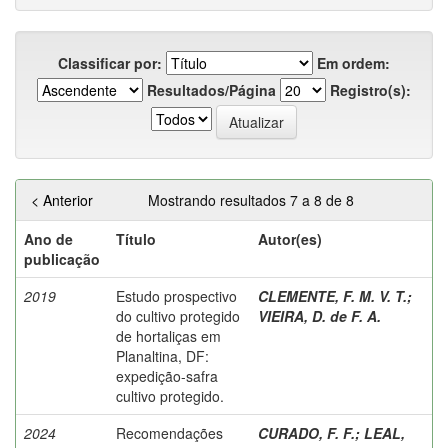
Classificar por:
Em ordem:
Resultados/Página
Registro(s):
< Anterior
Mostrando resultados 7 a 8 de 8
Ano de
Título
Autor(es)
publicação
2019
Estudo prospectivo
CLEMENTE, F. M. V. T.
;
do cultivo protegido
VIEIRA, D. de F. A.
de hortaliças em
Planaltina, DF:
expedição-safra
cultivo protegido.
2024
Recomendações
CURADO, F. F.
;
LEAL,