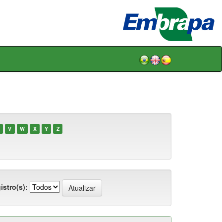
V
W
X
Y
Z
istro(s):