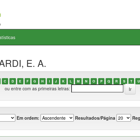
atísticas
ARDI, E. A.
C
D
E
F
G
H
I
J
K
L
M
N
O
P
Q
R
S
T
U
ou entre com as primeiras letras:
Em ordem:
Resultados/Página
Reg