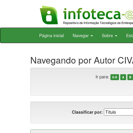
Skip
Página inicial
Navegar
Sobre
Est
navigation
Navegando por Autor CIV
Ir para:
0-9
A
B
Classificar por: