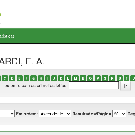
atísticas
ARDI, E. A.
C
D
E
F
G
H
I
J
K
L
M
N
O
P
Q
R
S
T
U
ou entre com as primeiras letras:
Em ordem:
Resultados/Página
Reg