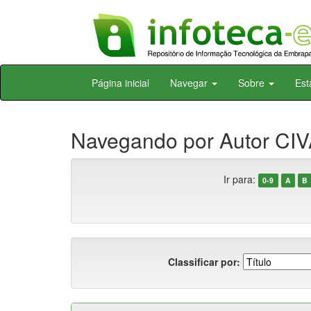
Skip
Página inicial
Navegar
Sobre
Est
navigation
Navegando por Autor CIV
Ir para:
0-9
A
B
Classificar por: