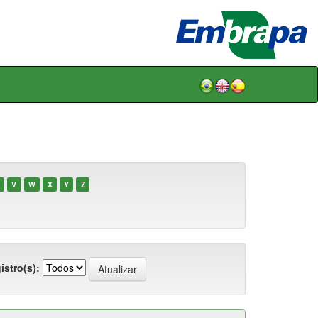
V
W
X
Y
Z
istro(s):