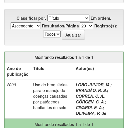
Classificar por:
Em ordem:
Resultados/Página
Registro(s):
Mostrando resultados 1 a 1 de 1
Ano de
Título
Autor(es)
publicação
2009
Uso de braquiárias
LOBO JUNIOR, M.
;
para o manejo de
BRANDÃO, R. S.
;
doenças causadas
CORRÊA, C. A.
;
por patógenos
GÖRGEN, C. A.
;
habitantes do solo.
CIVARDI, E. A.
;
OLIVEIRA, P. de
Mostrando resultados 1 a 1 de 1