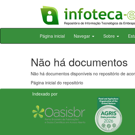
Skip
Página inicial
Navegar
Sobre
Est
navigation
Não há documentos
Não há documentos disponíveis no repositório de acor
Página inicial do repositório
Indexado por