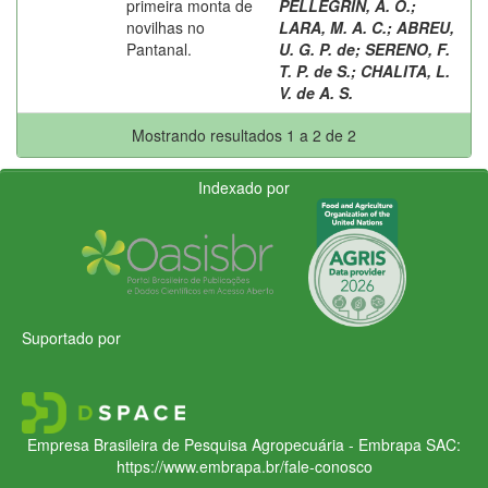
primeira monta de
PELLEGRIN, A. O.
;
novilhas no
LARA, M. A. C.
;
ABREU,
Pantanal.
U. G. P. de
;
SERENO, F.
T. P. de S.
;
CHALITA, L.
V. de A. S.
Mostrando resultados 1 a 2 de 2
Indexado por
Suportado por
Empresa Brasileira de Pesquisa Agropecuária - Embrapa
SAC:
https://www.embrapa.br/fale-conosco