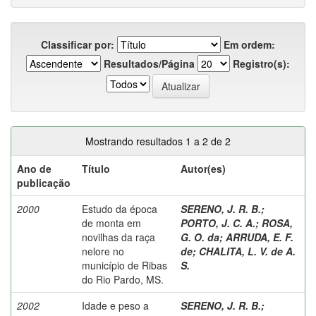
Classificar por:
Em ordem:
Resultados/Página
Registro(s):
Mostrando resultados 1 a 2 de 2
Ano de
Título
Autor(es)
publicação
2000
Estudo da época
SERENO, J. R. B.
;
de monta em
PORTO, J. C. A.
;
ROSA,
novilhas da raça
G. O. da
;
ARRUDA, E. F.
nelore no
de
;
CHALITA, L. V. de A.
município de Ribas
S.
do Rio Pardo, MS.
2002
Idade e peso a
SERENO, J. R. B.
;