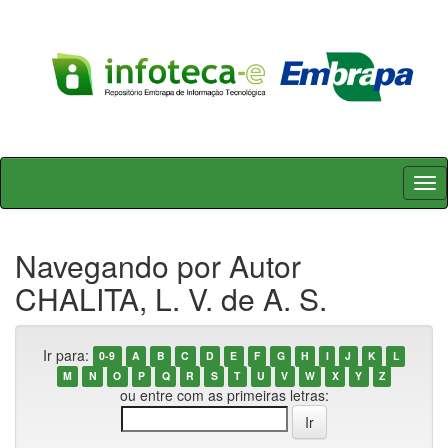
Skip
navigation
Navegando por Autor
CHALITA, L. V. de A. S.
Ir para:
0-9
A
B
C
D
E
F
G
H
I
J
K
L
M
N
O
P
Q
R
S
T
U
V
W
X
Y
Z
ou entre com as primeiras letras: