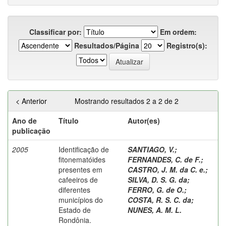
Classificar por:
Em ordem:
Resultados/Página
Registro(s):
< Anterior
Mostrando resultados 2 a 2 de 2
Ano de
Título
Autor(es)
publicação
2005
Identificação de
SANTIAGO, V.
;
fitonematóides
FERNANDES, C. de F.
;
presentes em
CASTRO, J. M. da C. e.
;
cafeeiros de
SILVA, D. S. G. da
;
diferentes
FERRO, G. de O.
;
municípios do
COSTA, R. S. C. da
;
Estado de
NUNES, A. M. L.
Rondônia.