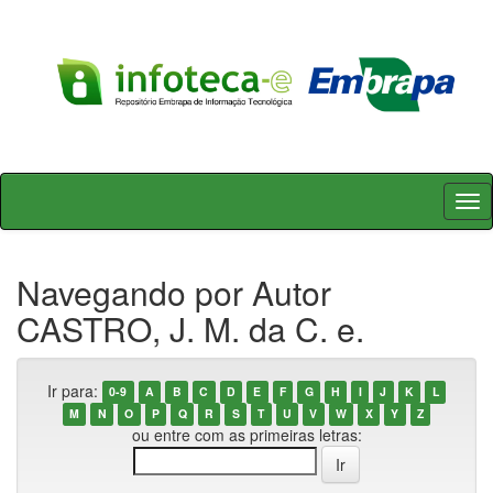
Skip
navigation
Navegando por Autor
CASTRO, J. M. da C. e.
Ir para:
0-9
A
B
C
D
E
F
G
H
I
J
K
L
M
N
O
P
Q
R
S
T
U
V
W
X
Y
Z
ou entre com as primeiras letras: