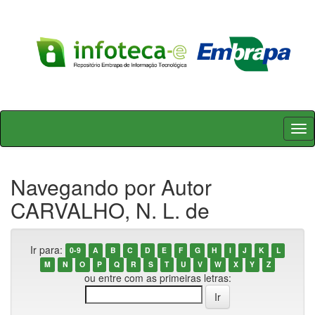
Skip
navigation
Navegando por Autor
CARVALHO, N. L. de
Ir para:
0-9
A
B
C
D
E
F
G
H
I
J
K
L
M
N
O
P
Q
R
S
T
U
V
W
X
Y
Z
ou entre com as primeiras letras: