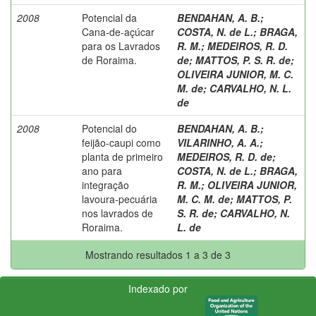
2008
Potencial da
BENDAHAN, A. B.
;
Cana-de-açúcar
COSTA, N. de L.
;
BRAGA,
para os Lavrados
R. M.
;
MEDEIROS, R. D.
de Roraima.
de
;
MATTOS, P. S. R. de
;
OLIVEIRA JUNIOR, M. C.
M. de
;
CARVALHO, N. L.
de
2008
Potencial do
BENDAHAN, A. B.
;
feijão-caupi como
VILARINHO, A. A.
;
planta de primeiro
MEDEIROS, R. D. de
;
ano para
COSTA, N. de L.
;
BRAGA,
integração
R. M.
;
OLIVEIRA JUNIOR,
lavoura-pecuária
M. C. M. de
;
MATTOS, P.
nos lavrados de
S. R. de
;
CARVALHO, N.
Roraima.
L. de
Mostrando resultados 1 a 3 de 3
Indexado por