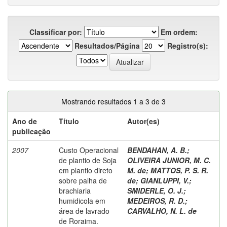
Classificar por:
Em ordem:
Resultados/Página
Registro(s):
Mostrando resultados 1 a 3 de 3
Ano de
Título
Autor(es)
publicação
2007
Custo Operacional
BENDAHAN, A. B.
;
de plantio de Soja
OLIVEIRA JUNIOR, M. C.
em plantio direto
M. de
;
MATTOS, P. S. R.
sobre palha de
de
;
GIANLUPPI, V.
;
brachiaria
SMIDERLE, O. J.
;
humidicola em
MEDEIROS, R. D.
;
área de lavrado
CARVALHO, N. L. de
de Roraima.