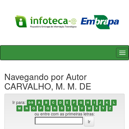
Skip
navigation
Navegando por Autor
CARVALHO, M. M. DE
Ir para:
0-9
A
B
C
D
E
F
G
H
I
J
K
L
M
N
O
P
Q
R
S
T
U
V
W
X
Y
Z
ou entre com as primeiras letras: