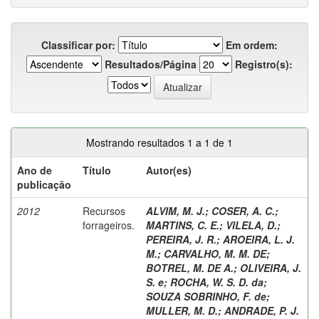
Classificar por:
Em ordem:
Resultados/Página
Registro(s):
Mostrando resultados 1 a 1 de 1
Ano de
Título
Autor(es)
publicação
2012
Recursos
ALVIM, M. J.
;
COSER, A. C.
;
forrageiros.
MARTINS, C. E.
;
VILELA, D.
;
PEREIRA, J. R.
;
AROEIRA, L. J.
M.
;
CARVALHO, M. M. DE
;
BOTREL, M. DE A.
;
OLIVEIRA, J.
S. e
;
ROCHA, W. S. D. da
;
SOUZA SOBRINHO, F. de
;
MULLER, M. D.
;
ANDRADE, P. J.