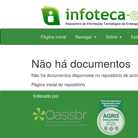
Skip
Página inicial
Navegar
Sobre
Est
navigation
Não há documentos
Não há documentos disponíveis no repositório de acor
Página inicial do repositório
Indexado por