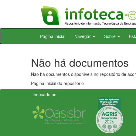
Skip
Página inicial
Navegar
Sobre
Est
navigation
Não há documentos
Não há documentos disponíveis no repositório de acor
Página inicial do repositório
Indexado por