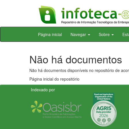
Skip
Página inicial
Navegar
Sobre
Est
navigation
Não há documentos
Não há documentos disponíveis no repositório de acor
Página inicial do repositório
Indexado por