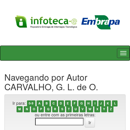
Skip
navigation
Navegando por Autor
CARVALHO, G. L. de O.
Ir para:
0-9
A
B
C
D
E
F
G
H
I
J
K
L
M
N
O
P
Q
R
S
T
U
V
W
X
Y
Z
ou entre com as primeiras letras: