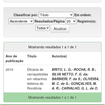
Classificar por:
Em ordem:
Resultados/Página
Registro(s):
Mostrando resultados 1 a 1 de 1
Ano de
Título
Autor(es)
publicação
2010
Eficácia de
BRITO, L. G.
;
ROCHA, R. B.
;
carrapaticidas
SILVA NETTO, F. G. da
;
em rebanhos
BARBIERI, F. da S.
;
OLIVEIRA,
leiteiros de
M. C. de S.
;
GONÇALVES, M.
Rondônia.
A. R.
;
CARVALHO, G. L. de O.
Mostrando resultados 1 a 1 de 1