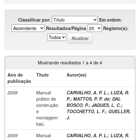
Classificar por:
Em ordem:
Resultados/Página
Registro(s):
Mostrando resultados 1 a 4 de 4
Ano de
Título
Autor(es)
publicação
2009
Manual
CARVALHO, A. P. L.
;
LUZA, R.
prático de
P.
;
MATTOS, P. P. de
;
DAL
construção
BOSCO, P.
;
JAQUES, L. C.
;
e
TOCCHETTO, L. F.
;
GUELLER,
montagem:
J.
baú.
2009
Manual
CARVALHO, A. P. L.
;
LUZA, R.