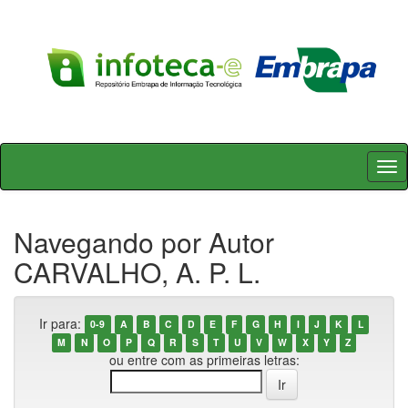
Skip
navigation
Navegando por Autor
CARVALHO, A. P. L.
Ir para:
0-9
A
B
C
D
E
F
G
H
I
J
K
L
M
N
O
P
Q
R
S
T
U
V
W
X
Y
Z
ou entre com as primeiras letras: