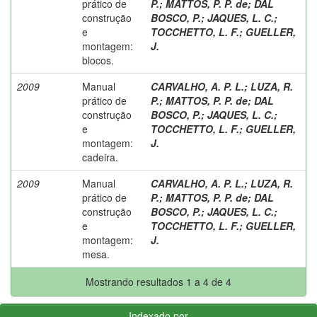
prático de
P.
;
MATTOS, P. P. de
;
DAL
construção
BOSCO, P.
;
JAQUES, L. C.
;
e
TOCCHETTO, L. F.
;
GUELLER,
montagem:
J.
blocos.
2009
Manual
CARVALHO, A. P. L.
;
LUZA, R.
prático de
P.
;
MATTOS, P. P. de
;
DAL
construção
BOSCO, P.
;
JAQUES, L. C.
;
e
TOCCHETTO, L. F.
;
GUELLER,
montagem:
J.
cadeira.
2009
Manual
CARVALHO, A. P. L.
;
LUZA, R.
prático de
P.
;
MATTOS, P. P. de
;
DAL
construção
BOSCO, P.
;
JAQUES, L. C.
;
e
TOCCHETTO, L. F.
;
GUELLER,
montagem:
J.
mesa.
Mostrando resultados 1 a 4 de 4
Indexado por