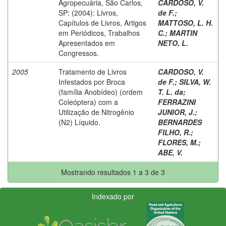
Agropecuária, São Carlos,
CARDOSO, V.
SP: (2004): Livros,
de F.
;
Capítulos de Livros, Artigos
MATTOSO, L. H.
em Periódicos, Trabalhos
C.
;
MARTIN
Apresentados em
NETO, L.
Congressos.
2005
Tratamento de Livros
CARDOSO, V.
Infestados por Broca
de F.
;
SILVA, W.
(família Anobídeo) (ordem
T. L. da
;
Coleóptera) com a
FERRAZINI
Utilização de Nitrogênio
JUNIOR, J.
;
(N2) Líquido.
BERNARDES
FILHO, R.
;
FLORES, M.
;
ABE, V.
Mostrando resultados 1 a 3 de 3
Indexado por