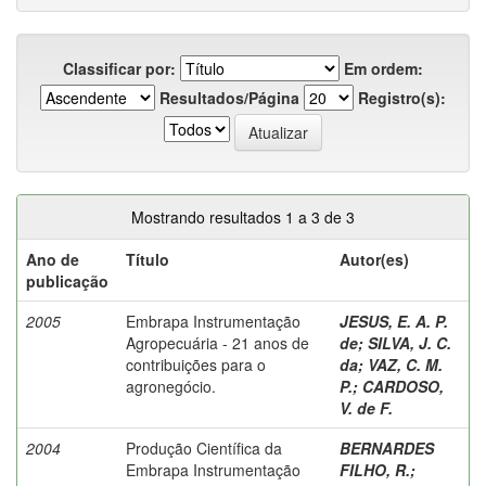
Classificar por:
Em ordem:
Resultados/Página
Registro(s):
Mostrando resultados 1 a 3 de 3
Ano de
Título
Autor(es)
publicação
2005
Embrapa Instrumentação
JESUS, E. A. P.
Agropecuária - 21 anos de
de
;
SILVA, J. C.
contribuições para o
da
;
VAZ, C. M.
agronegócio.
P.
;
CARDOSO,
V. de F.
2004
Produção Científica da
BERNARDES
Embrapa Instrumentação
FILHO, R.
;