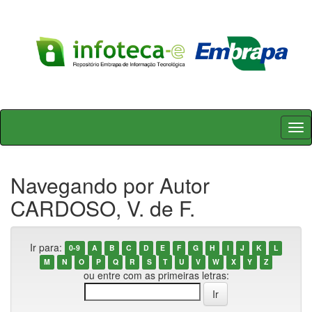
Skip
navigation
Navegando por Autor
CARDOSO, V. de F.
Ir para:
0-9
A
B
C
D
E
F
G
H
I
J
K
L
M
N
O
P
Q
R
S
T
U
V
W
X
Y
Z
ou entre com as primeiras letras: