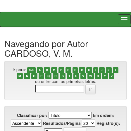
Skip
navigation
Navegando por Autor
CARDOSO, V. M.
Ir para:
0-9
A
B
C
D
E
F
G
H
I
J
K
L
M
N
O
P
Q
R
S
T
U
V
W
X
Y
Z
ou entre com as primeiras letras:
Classificar por:
Em ordem:
Resultados/Página
Registro(s):