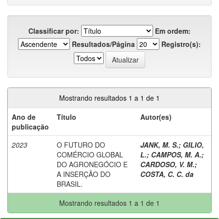
Classificar por:
Em ordem:
Resultados/Página
Registro(s):
Mostrando resultados 1 a 1 de 1
Ano de
Título
Autor(es)
publicação
2023
O FUTURO DO
JANK, M. S.
;
GILIO,
COMÉRCIO GLOBAL
L.
;
CAMPOS, M. A.
;
DO AGRONEGÓCIO E
CARDOSO, V. M.
;
A INSERÇÃO DO
COSTA, C. C. da
BRASIL.
Mostrando resultados 1 a 1 de 1