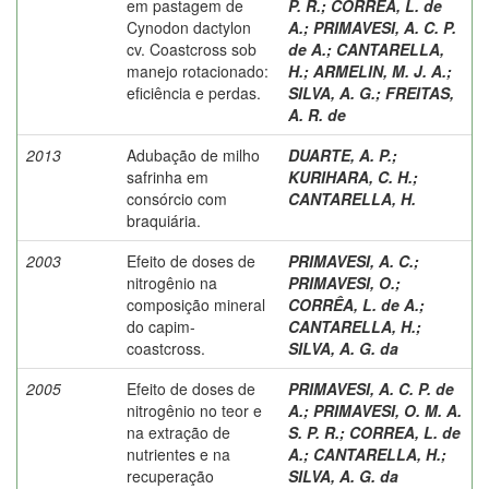
em pastagem de
P. R.
;
CORREA, L. de
Cynodon dactylon
A.
;
PRIMAVESI, A. C. P.
cv. Coastcross sob
de A.
;
CANTARELLA,
manejo rotacionado:
H.
;
ARMELIN, M. J. A.
;
eficiência e perdas.
SILVA, A. G.
;
FREITAS,
A. R. de
2013
Adubação de milho
DUARTE, A. P.
;
safrinha em
KURIHARA, C. H.
;
consórcio com
CANTARELLA, H.
braquiária.
2003
Efeito de doses de
PRIMAVESI, A. C.
;
nitrogênio na
PRIMAVESI, O.
;
composição mineral
CORRÊA, L. de A.
;
do capim-
CANTARELLA, H.
;
coastcross.
SILVA, A. G. da
2005
Efeito de doses de
PRIMAVESI, A. C. P. de
nitrogênio no teor e
A.
;
PRIMAVESI, O. M. A.
na extração de
S. P. R.
;
CORREA, L. de
nutrientes e na
A.
;
CANTARELLA, H.
;
recuperação
SILVA, A. G. da