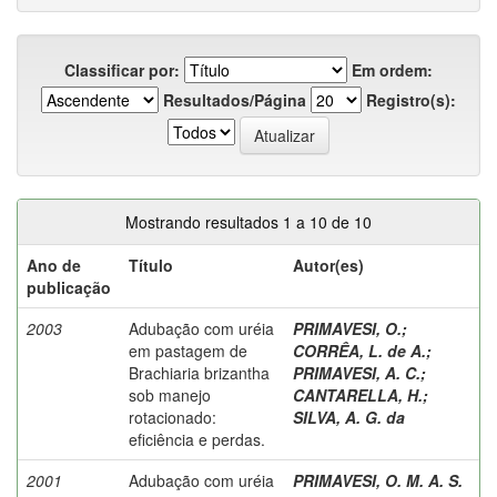
Classificar por:
Em ordem:
Resultados/Página
Registro(s):
Mostrando resultados 1 a 10 de 10
Ano de
Título
Autor(es)
publicação
2003
Adubação com uréia
PRIMAVESI, O.
;
em pastagem de
CORRÊA, L. de A.
;
Brachiaria brizantha
PRIMAVESI, A. C.
;
sob manejo
CANTARELLA, H.
;
rotacionado:
SILVA, A. G. da
eficiência e perdas.
2001
Adubação com uréia
PRIMAVESI, O. M. A. S.