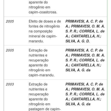
aparente do
nitrogênio em
capim-coastcross.
2005
Efeito de doses e de
PRIMAVESI, A. C. P. de
fontes de nitrogênio
A.
;
PRIMAVESI, O. M. A.
na composição
S. P. R.
;
CORREA, L. de
mineral de capim-
A.
;
CANTARELLA, H.
;
marandu.
SILVA, A. G. D.
2005
Extração de
PRIMAVESI, A. C. P. de
nutrientes e
A.
;
PRIMAVESI, O. M. A.
recuperação
S. P. R.
;
CORREA, L. de
aparente do
A.
;
CANTARELLA, H.
;
nitrogênio em
SILVA, A. G. da
capim-marandu.
2003
Extração de
PRIMAVESI, A. C. P. de
nutrientes e
A.
;
PRIMAVESI, O. M. A.
recuperação
S. P. R.
;
CORREA, L. de
aparente do
A.
;
CANTARELLA, H.
;
nitrogênio em
SILVA, A. G. da
pastagem de capim-