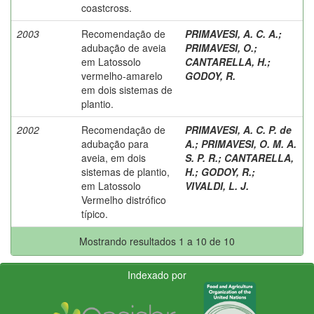
coastcross.
2003
Recomendação de
PRIMAVESI, A. C. A.
;
adubação de aveia
PRIMAVESI, O.
;
em Latossolo
CANTARELLA, H.
;
vermelho-amarelo
GODOY, R.
em dois sistemas de
plantio.
2002
Recomendação de
PRIMAVESI, A. C. P. de
adubação para
A.
;
PRIMAVESI, O. M. A.
aveia, em dois
S. P. R.
;
CANTARELLA,
sistemas de plantio,
H.
;
GODOY, R.
;
em Latossolo
VIVALDI, L. J.
Vermelho distrófico
típico.
Mostrando resultados 1 a 10 de 10
Indexado por