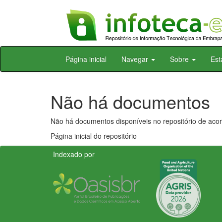
Skip
Página inicial
Navegar
Sobre
Est
navigation
Não há documentos
Não há documentos disponíveis no repositório de acor
Página inicial do repositório
Indexado por