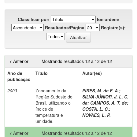
Classificar por:
Em ordem:
Resultados/Página
Registro(s):
< Anterior
Mostrando resultados 12 a 12 de 12
Ano de
Título
Autor(es)
publicação
2003
Zoneamento da
PIRES, M. de F. A.
;
Região Sudeste do
SILVA JÚNIOR, J. L. C.
Brasil, utilizando o
da
;
CAMPOS, A. T. de
;
índice de
COSTA, L. C.
;
temperatura e
NOVAES, L. P.
umidade.
< Anterior
Mostrando resultados 12 a 12 de 12