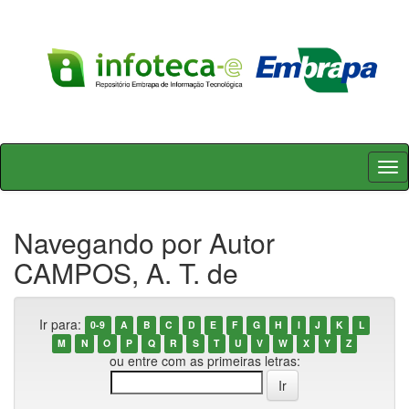
Skip
navigation
Navegando por Autor
CAMPOS, A. T. de
Ir para:
0-9
A
B
C
D
E
F
G
H
I
J
K
L
M
N
O
P
Q
R
S
T
U
V
W
X
Y
Z
ou entre com as primeiras letras: