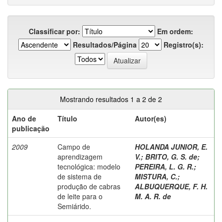
Classificar por:
Em ordem:
Resultados/Página
Registro(s):
Mostrando resultados 1 a 2 de 2
Ano de
Título
Autor(es)
publicação
2009
Campo de
HOLANDA JUNIOR, E.
aprendizagem
V.
;
BRITO, G. S. de
;
tecnológica: modelo
PEREIRA, L. G. R.
;
de sistema de
MISTURA, C.
;
produção de cabras
ALBUQUERQUE, F. H.
de leite para o
M. A. R. de
Semiárido.