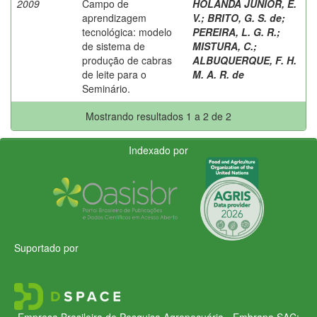
2009
Campo de
HOLANDA JUNIOR, E.
aprendizagem
V.
;
BRITO, G. S. de
;
tecnológica: modelo
PEREIRA, L. G. R.
;
de sistema de
MISTURA, C.
;
produção de cabras
ALBUQUERQUE, F. H.
de leite para o
M. A. R. de
Seminário.
Mostrando resultados 1 a 2 de 2
Indexado por
Suportado por
Empresa Brasileira de Pesquisa Agropecuária - Embrapa
SAC: