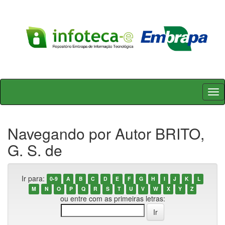
Skip
navigation
Navegando por Autor BRITO,
G. S. de
Ir para:
0-9
A
B
C
D
E
F
G
H
I
J
K
L
M
N
O
P
Q
R
S
T
U
V
W
X
Y
Z
ou entre com as primeiras letras: