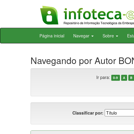
Skip
Página inicial
Navegar
Sobre
Est
navigation
Navegando por Autor BO
Ir para:
0-9
A
B
Classificar por: