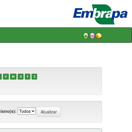
V
W
X
Y
Z
istro(s):