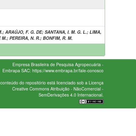
M.
;
ARAÚJO, F. G. DE
;
SANTANA, I. M. G. L.
;
LIMA,
E M.
;
PEREIRA, N. R.
;
BONFIM, R. M.
Empresa Brasileira de Pesquisa Agropecuária -
Embrapa
SAC:
https://www.embrapa.br/fale-conosco
conteúdo do repositório está licenciado sob a Licença
Creative Commons
Atribuição - NãoComercial -
SemDerivações 4.0 Internacional.