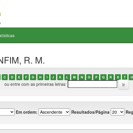
atísticas
NFIM, R. M.
C
D
E
F
G
H
I
J
K
L
M
N
O
P
Q
R
S
T
U
ou entre com as primeiras letras:
Em ordem:
Resultados/Página
Reg