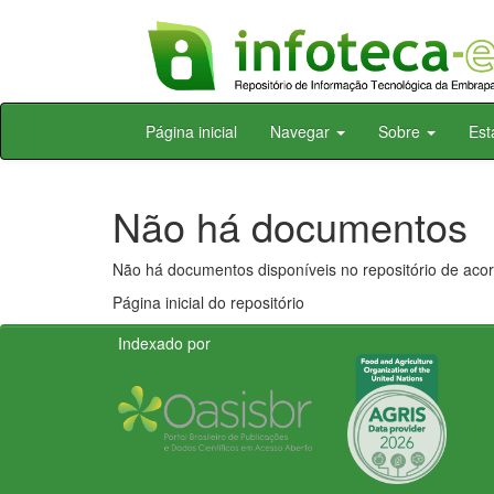
Skip
Página inicial
Navegar
Sobre
Est
navigation
Não há documentos
Não há documentos disponíveis no repositório de acor
Página inicial do repositório
Indexado por