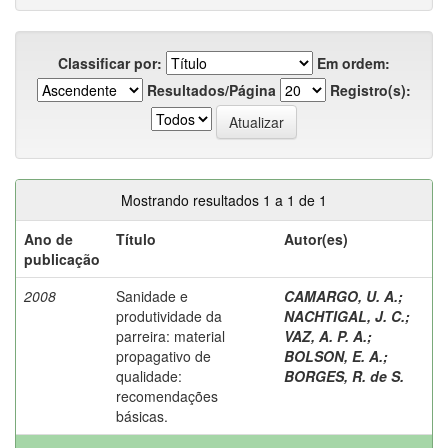
Classificar por:
Em ordem:
Resultados/Página
Registro(s):
Mostrando resultados 1 a 1 de 1
Ano de
Título
Autor(es)
publicação
2008
Sanidade e
CAMARGO, U. A.
;
produtividade da
NACHTIGAL, J. C.
;
parreira: material
VAZ, A. P. A.
;
propagativo de
BOLSON, E. A.
;
qualidade:
BORGES, R. de S.
recomendações
básicas.