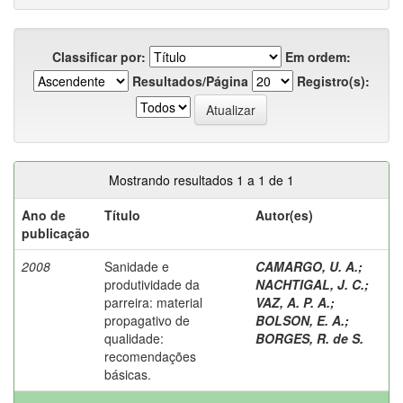
Classificar por:
Em ordem:
Resultados/Página
Registro(s):
Mostrando resultados 1 a 1 de 1
Ano de
Título
Autor(es)
publicação
2008
Sanidade e
CAMARGO, U. A.
;
produtividade da
NACHTIGAL, J. C.
;
parreira: material
VAZ, A. P. A.
;
propagativo de
BOLSON, E. A.
;
qualidade:
BORGES, R. de S.
recomendações
básicas.