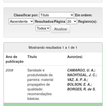
Classificar por:
Em ordem:
Resultados/Página
Registro(s):
Mostrando resultados 1 a 1 de 1
Ano de
Título
Autor(es)
publicação
2008
Sanidade e
CAMARGO, U. A.
;
produtividade da
NACHTIGAL, J. C.
;
parreira: material
VAZ, A. P. A.
;
propagativo de
BOLSON, E. A.
;
qualidade:
BORGES, R. de S.
recomendações
básicas.