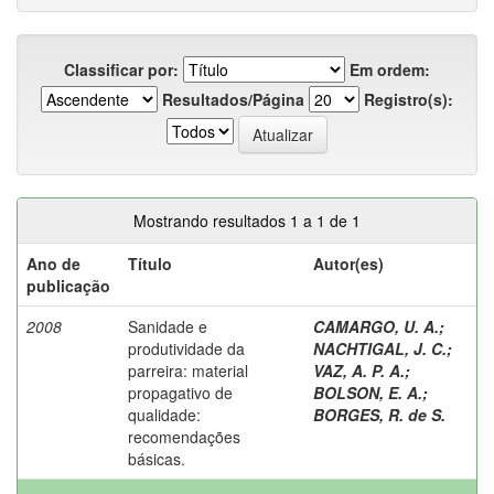
Classificar por:
Em ordem:
Resultados/Página
Registro(s):
Mostrando resultados 1 a 1 de 1
Ano de
Título
Autor(es)
publicação
2008
Sanidade e
CAMARGO, U. A.
;
produtividade da
NACHTIGAL, J. C.
;
parreira: material
VAZ, A. P. A.
;
propagativo de
BOLSON, E. A.
;
qualidade:
BORGES, R. de S.
recomendações
básicas.