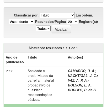
Classificar por:
Em ordem:
Resultados/Página
Registro(s):
Mostrando resultados 1 a 1 de 1
Ano de
Título
Autor(es)
publicação
2008
Sanidade e
CAMARGO, U. A.
;
produtividade da
NACHTIGAL, J. C.
;
parreira: material
VAZ, A. P. A.
;
propagativo de
BOLSON, E. A.
;
qualidade:
BORGES, R. de S.
recomendações
básicas.