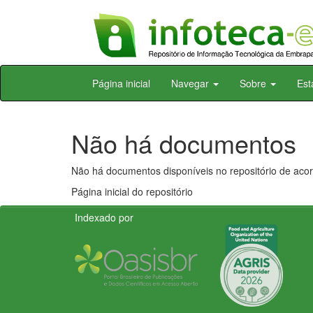
Skip
Página inicial
Navegar
Sobre
Est
navigation
Não há documentos
Não há documentos disponíveis no repositório de acor
Página inicial do repositório
Indexado por