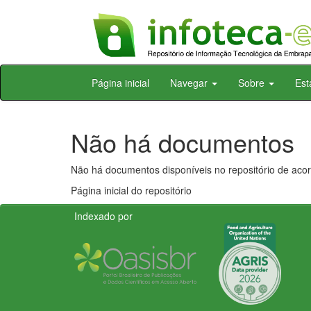
Skip
Página inicial
Navegar
Sobre
Est
navigation
Não há documentos
Não há documentos disponíveis no repositório de acor
Página inicial do repositório
Indexado por