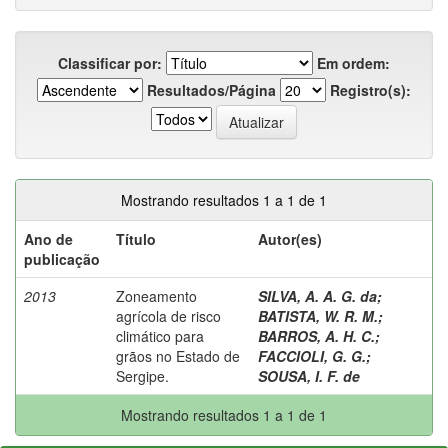
Classificar por:
Em ordem:
Resultados/Página
Registro(s):
Mostrando resultados 1 a 1 de 1
Ano de
Título
Autor(es)
publicação
2013
Zoneamento
SILVA, A. A. G. da
;
agrícola de risco
BATISTA, W. R. M.
;
climático para
BARROS, A. H. C.
;
grãos no Estado de
FACCIOLI, G. G.
;
Sergipe.
SOUSA, I. F. de
Mostrando resultados 1 a 1 de 1