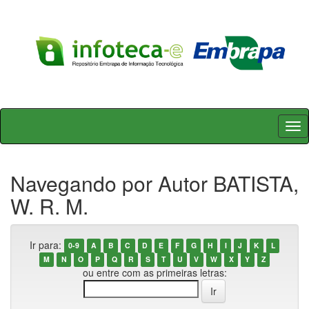
Skip
navigation
Navegando por Autor BATISTA,
W. R. M.
Ir para:
0-9
A
B
C
D
E
F
G
H
I
J
K
L
M
N
O
P
Q
R
S
T
U
V
W
X
Y
Z
ou entre com as primeiras letras: