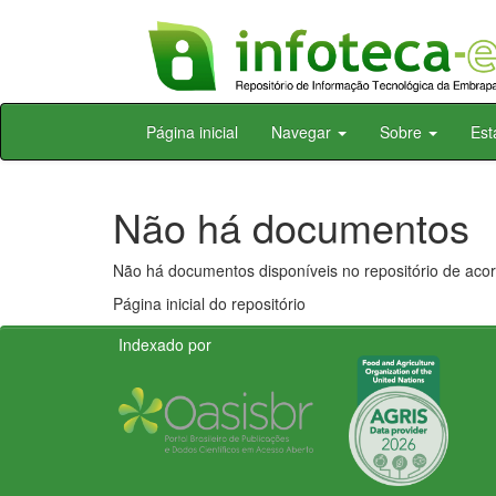
Skip
Página inicial
Navegar
Sobre
Est
navigation
Não há documentos
Não há documentos disponíveis no repositório de acor
Página inicial do repositório
Indexado por