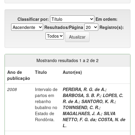
Classificar por:
Em ordem:
Resultados/Página
Registro(s):
Mostrando resultados 1 a 2 de 2
Ano de
Título
Autor(es)
publicação
2008
Intervalo de
PEREIRA, R. G. de A.
;
partos em
BARBOSA, S. B. P.
;
LOPES, C.
rebanho
R. de A.
;
SANTORO, K. R.
;
bubalino no
TOWNSEND, C. R.
;
Estado de
MAGALHAES, J. A.
;
SILVA
Rondônia.
NETTO, F. G. da
;
COSTA, N. de
L.