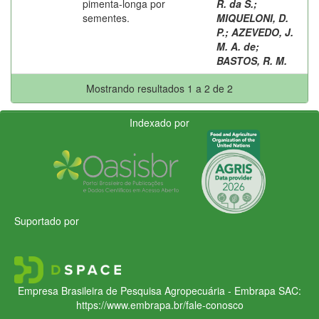
pimenta-longa por
R. da S.
;
sementes.
MIQUELONI, D.
P.
;
AZEVEDO, J.
M. A. de
;
BASTOS, R. M.
Mostrando resultados 1 a 2 de 2
Indexado por
Suportado por
Empresa Brasileira de Pesquisa Agropecuária - Embrapa
SAC:
https://www.embrapa.br/fale-conosco