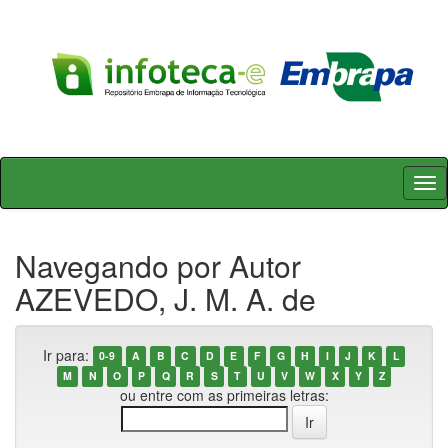
Skip
navigation
Navegando por Autor
AZEVEDO, J. M. A. de
Ir para:
0-9
A
B
C
D
E
F
G
H
I
J
K
L
M
N
O
P
Q
R
S
T
U
V
W
X
Y
Z
ou entre com as primeiras letras: