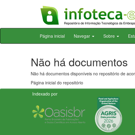
Skip
Página inicial
Navegar
Sobre
Est
navigation
Não há documentos
Não há documentos disponíveis no repositório de acor
Página inicial do repositório
Indexado por